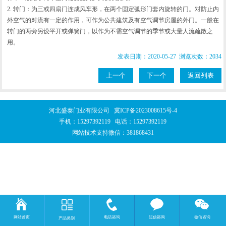
2.
转门：为三或四扇门连成风车形，在两个固定弧形门套内旋转的门。对防止内
外空气的对流有一定的作用，可作为公共建筑及有空气调节房屋的外门。一般在
转门的两旁另设平开或弹簧门，以作为不需空气调节的季节或大量人流疏散之
用。
发表日期：2020-05-27 浏览次数：2034
上一个
下一个
返回列表
河北盛泰门业有限公司
冀ICP备2023008615号-4
手机：
15297392119
电话：
15297392119
网站技术支持微信：381868431
网站首页
电话咨询
短信咨询
微信咨询
产品类别