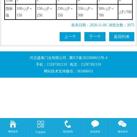
指标
100≤△P＜
150≤△P＜
250≤△P＜
350≤△P＜
500≤△P＜
△P≥700
值
150
250
350
500
700
发表日期：2020-11-06 浏览次数：2075
上一个
下一个
返回列表
河北盛泰门业有限公司
冀ICP备2023008615号-4
手机：
15297392119
电话：
15297392119
网站技术支持微信：381868431
网站首页
电话咨询
短信咨询
微信咨询
产品类别