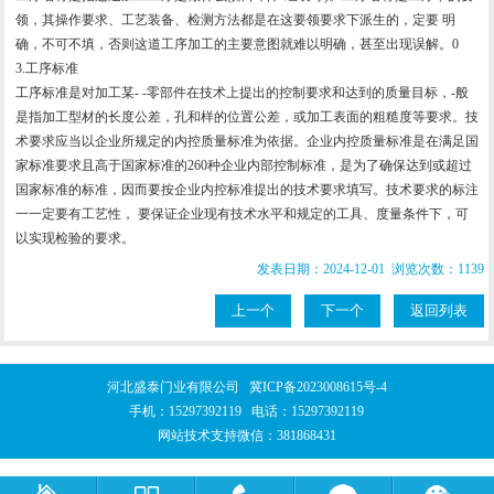
领，其操作要求、工艺装备、检测方法都是在这要领要求下派生的，定要 明
确，不可不填，否则这道工序加工的主要意图就难以明确，甚至出现误解。0
3.工序标准
工序标准是对加工某- -零部件在技术上提出的控制要求和达到的质量目标，-般
是指加工型材的长度公差，孔和样的位置公差，或加工表面的粗糙度等要求。技
术要求应当以企业所规定的内控质量标准为依据。企业内控质量标准是在满足国
家标准要求且高于国家标准的260种企业内部控制标准，是为了确保达到或超过
国家标准的标准，因而要按企业内控标准提出的技术要求填写。技术要求的标注
一一定要有工艺性， 要保证企业现有技术水平和规定的工具、度量条件下，可
以实现检验的要求。
发表日期：2024-12-01 浏览次数：1139
上一个
下一个
返回列表
河北盛泰门业有限公司
冀ICP备2023008615号-4
手机：
15297392119
电话：
15297392119
网站技术支持微信：381868431