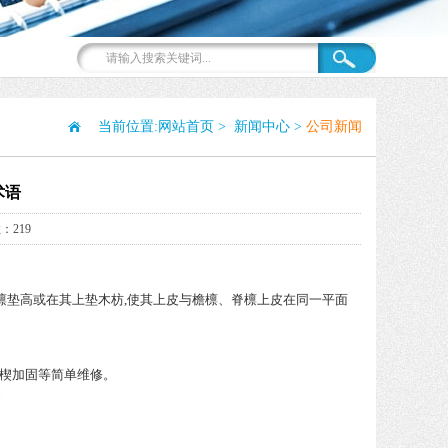
当前位置:
网站首页
>
新闻中心
>
公司新闻
术语
：219
金檩垫高或在其上垫木枋,使其上皮与檐檩、脊檩上皮在同一平面
木楔加固等简单维修。