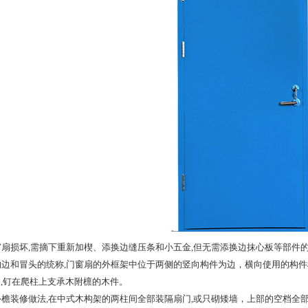
窗扇损坏,需摘下重新加楔、添换边缝压条和小五金,但无需添换边抹心板等部件
的边和冒头的统称,门窗扇的外框架中位于两侧的竖向构件为边，横向使用的构件
”,钉在爬柱上支承木附檩的木件。
外檐装修做法,在中式木构架的两柱间全部装隔扇门,或只砌矮墙，上部的空档全