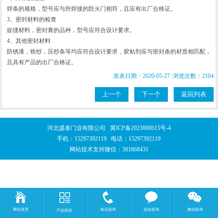
焊条的规格，型号应与所焊接的防火门相符，且应有出厂合格证。
3、密封材料的检查
嵌缝材料，密封膏的品种，型号应符合设计要求。
4、其他密封材料
防锈漆，铁纱，压纱条等均应符合设计要求，胶粘剂应与密封条的材质相匹配，
且具有产品的出厂合格证。
发表日期：2020-05-27 浏览次数：2104
上一个
下一个
返回列表
河北盛泰门业有限公司
冀ICP备2023008615号-4
手机：
15297392119
电话：
15297392119
网站技术支持微信：381868431
网站首页
电话咨询
短信咨询
微信咨询
产品类别