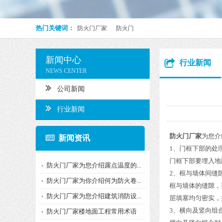
热门关键词：
防火门厂家
防火门
新闻中心
行业新闻
NEWS CENTER
公司新闻
行业新闻
防火门厂家
为您介
新闻资讯
1、门框下部的处
门框下部要埋入地面
防火门厂家为您介绍露点温度的...
2、框与墙体间缝
防火门厂家为你介绍何为防火卷...
框与墙体的缝隙，
防火门厂家为您介绍建筑消防设...
层填塞均匀密实，
3、横向及竖向组
防火门厂家楼地面工程常用术语