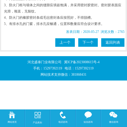
3、防火门框与墙体之间的缝隙应填嵌饱满，并采用密封胶密封。密封胶表面应
光滑，顺直，无裂纹。
4、防火门的橡胶密封条或毛毡密封条应按照好，不得脱槽。
5、有排水孔的门窗，排水孔应畅通，位置和数量应符合设计要求。
发表日期：2020-05-27 浏览次数：2765
上一个
下一个
返回列表
河北盛泰门业有限公司
冀ICP备2023008615号-4
手机：
15297392119
电话：
15297392119
网站技术支持微信：381868431
网站首页
电话咨询
短信咨询
微信咨询
产品类别