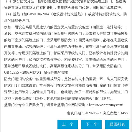
（3）划分防火分区，控制分区建筑面积所设防火墙和防火隔墙上的门。当建筑
物设置防火墙或防火门有困难时，要用防火卷帘门代替，同时须用水幕保护。
（4）规范（如GB50016-2014《建筑设计防火规范》）或设计特别要求防火、防
烟的隔墙分户门。
例如：附设在高层民用建筑内的固定灭火装置的设备室（钢瓶室、泡沫站等），
通风、空气调节机房等的隔墙门应采用甲级防火门；经常有人停留或可燃物较多
的地下室房间隔墙上的门，应采用甲级防火门；因受条件限制，必须在高层建筑
内布置燃油、燃气的锅炉，可燃油油浸电力变压器，充有可燃油的高压电容器和
开关等，专用房间隔墙上的门，都应采用甲级防火门。还有设计有特殊要求的须
防火的分户门，如消防监控指挥中心、档案资料室、贵重物品仓库等的分户门，
通常选用甲级或乙级防火门。高层高级住宅楼的分户门，常采用防火防盗门。
GB 12955－2008对防火门耐火性能的需求
防火门是消防设备中的重要组成部分，是社会防火中的重要一环，防火门应安装
防火门闭门器或设置让常开防火门在火灾发生时能自动关闭门扇的闭门装置（特
殊部位使用除外，如管道井门等）。也就是说除了一些特殊的部位，如管道井门
这些不需要安装闭门器外，其他的部位都是需要安装防火门闭门器的。
盛泰门业专业生产防火门，请登录盛泰门业网站查询：http://www.rqrsmy.com/
发表日期：2020-05-27 浏览次数：14550
上一个
下一个
返回列表