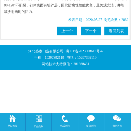
90-120°不断裂，钉体表面有镀锌层，因此防腐蚀性能优良，且美观光洁，并能
减少射击时的阻力。
发表日期：2020-05-27 浏览次数：2082
上一个
下一个
返回列表
河北盛泰门业有限公司
冀ICP备2023008615号-4
手机：
15297392119
电话：
15297392119
网站技术支持微信：381868431
网站首页
电话咨询
短信咨询
微信咨询
产品类别